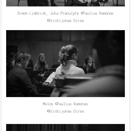
Simon Limbrick, Juta Pranulytė ©Paulius Ramonas
©Kristijonas Dirsė
Melos ©Paulius Ramonas
©Kristijonas Dirsė