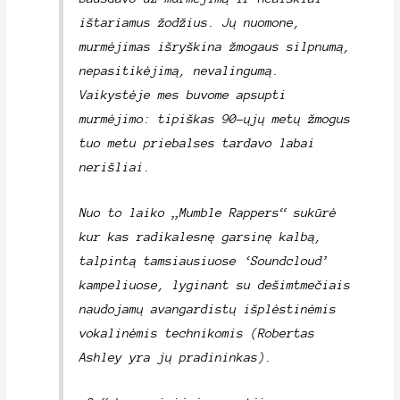
ištariamus žodžius. Jų nuomone,
murmėjimas išryškina žmogaus silpnumą,
nepasitikėjimą, nevalingumą.
Vaikystėje mes buvome apsupti
murmėjimo: tipiškas 90-ųjų metų žmogus
tuo metu priebalses tardavo labai
nerišliai.
Nuo to laiko „Mumble Rappers“ sukūrė
kur kas radikalesnę garsinę kalbą,
talpintą tamsiausiuose ‘Soundcloud’
kampeliuose, lyginant su dešimtmečiais
naudojamų avangardistų išplėstinėmis
vokalinėmis technikomis (Robertas
Ashley yra jų pradininkas).