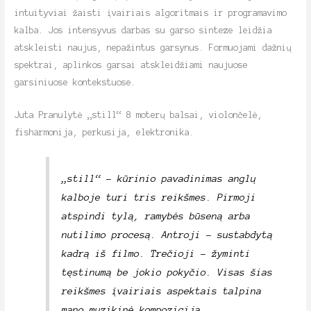
intuityviai žaisti įvairiais algoritmais ir programavimo
kalba. Jos intensyvus darbas su garso sinteze leidžia
atskleisti naujus, nepažintus garsynus. Formuojami dažnių
spektrai, aplinkos garsai atskleidžiami naujuose
garsiniuose kontekstuose.
Juta Pranulytė „still“ ​​8 moterų balsai, violončelė,
fisharmonija, perkusija, elektronika.
„still“ – kūrinio pavadinimas anglų
kalboje turi tris reikšmes. Pirmoji
atspindi tylą, ramybės būseną arba
nutilimo procesą. Antroji – sustabdytą
kadrą iš filmo. Trečioji – žyminti
tęstinumą be jokio pokyčio. Visas šias
reikšmes įvairiais aspektais talpina
mano muzikinė kompozicija.