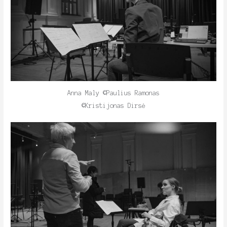
Anna Maly ©Paulius Ramonas
©Kristijonas Dirsė