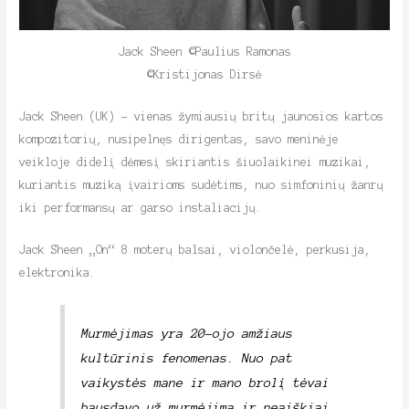
Jack Sheen ©Paulius Ramonas
©Kristijonas Dirsė
Jack Sheen (UK) – vienas žymiausių britų jaunosios kartos
kompozitorių, nusipelnęs dirigentas, savo meninėje
veikloje didelį dėmesį skiriantis šiuolaikinei muzikai,
kuriantis muziką įvairioms sudėtims, nuo simfoninių žanrų
iki performansų ar garso instaliacijų.
Jack Sheen „On“ 8 moterų balsai, violončelė, perkusija,
elektronika.
Murmėjimas yra 20-ojo amžiaus
kultūrinis fenomenas. Nuo pat
vaikystės mane ir mano brolį tėvai
bausdavo už murmėjimą ir neaiškiai