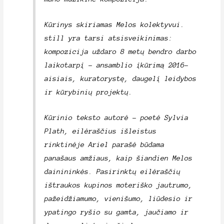
Kūrinys skiriamas Melos kolektyvui.
still yra tarsi atsisveikinimas:
kompozicija uždaro 8 metų bendro darbo
laikotarpį – ansamblio įkūrimą 2016-
aisiais, kuratorystę, daugelį leidybos
ir kūrybinių projektų.
Kūrinio teksto autorė – poetė Sylvia
Plath, eilėraščius išleistus
rinktinėje Ariel parašė būdama
panašaus amžiaus, kaip šiandien Melos
dainininkės. Pasirinktų eilėraščių
ištraukos kupinos moteriško jautrumo,
pažeidžiamumo, vienišumo, liūdesio ir
ypatingo ryšio su gamta, jaučiamo ir