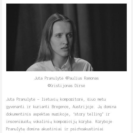
Juta Pranulytė ©Paulius Ramonas
©Kristijonas Dirsė
Juta Pranulytė – lietuvių kompozitorė, šiuo metu
gyvenanti ir kurianti Bregence, Austrijoje. Ją domina
dokumentinis aspektas muzikoje, ‘story telling’ ir
inscenizuotų vokalinių kompozicijų kūryba. Kūryboje
Pranulytę domina akustiniai ir psichoakustiniai