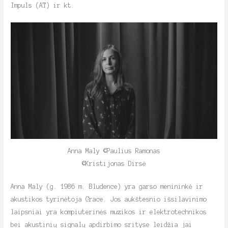
Impuls (AT) ir kt.
Anna Maly ©Paulius Ramonas
©Kristijonas Dirsė
Anna Maly (g. 1986 m. Bludence) yra garso menininkė ir
akustikos tyrinėtoja Grace. Jos aukštesnio išsilavinimo
laipsniai yra kompiuterinės muzikos ir elektrotechnikos
bei akustinių signalų apdirbimo srityse leidžia jai