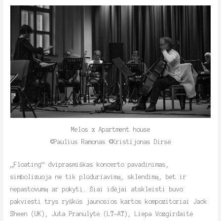
Melos x Apartment house
©Paulius Ramonas ©Kristijonas Dirsė
„Floating“ dviprasmiškas koncerto pavadinimas,
simbolizuoja ne tik plūduriavimą, sklendimą, bet ir
nepastovumą ar pokytį. Šiai idėjai atskleisti buvo
pakviesti trys ryškūs jaunosios kartos kompozitoriai Jack
Sheen (UK), Juta Pranulytė (LT-AT), Liepa Vozgirdaitė