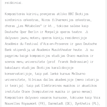
reiškiniai.
Kompozitorės kūrinių premjeras atliko BBC Škotijos
simfoninis orkestras, Nicos filharmonijos orkestras,
choras „Les Métaboles“ ir kt., tokiose salėse kaip
Deutsche Oper Berlin ir Monpeljė operos teatre. Ji
dalyvavo jaunų moterų operos kūrėjų rezidencijoje
Académie du Festival d’Aix-en-Provence ir gavo Deutsche
Bank stipendiją už Akademie Musiktheater heute. Ji su
pagyrimu baigė kompozicijos studijas Graco muzikos ir
scenos menų universitete (prof. Franck Bedrossian) ir
bakalauro studijas Škotijos karališkojoje
konservatorijoje, taip pat lankė kursus Melburno
universitete, Vilniaus dailės akademijoje (meno istorija
ir teorija). taip pat Elektroninės muzikos ir akustikos
institute Grace (kompiuterinė muzika ir garso menas).
Kompozitorė dalyvavo vasaros kursuose, tokiuose kaip Voix
Nouvelles Royaumont (FR), Darmstadt (DE), Synthetis (PL),