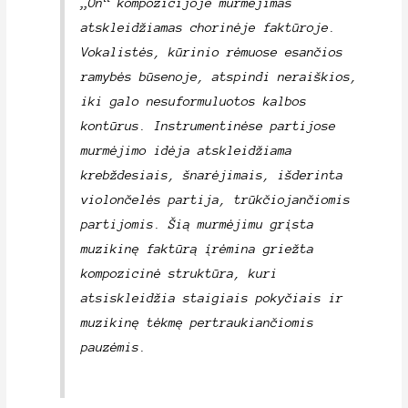
„On“ kompozicijoje murmėjimas
atskleidžiamas chorinėje faktūroje.
Vokalistės, kūrinio rėmuose esančios
ramybės būsenoje, atspindi neraiškios,
iki galo nesuformuluotos kalbos
kontūrus. Instrumentinėse partijose
murmėjimo idėja atskleidžiama
krebždesiais, šnarėjimais, išderinta
violončelės partija, trūkčiojančiomis
partijomis. Šią murmėjimu grįsta
muzikinę faktūrą įrėmina griežta
kompozicinė struktūra, kuri
atsiskleidžia staigiais pokyčiais ir
muzikinę tėkmę pertraukiančiomis
pauzėmis.