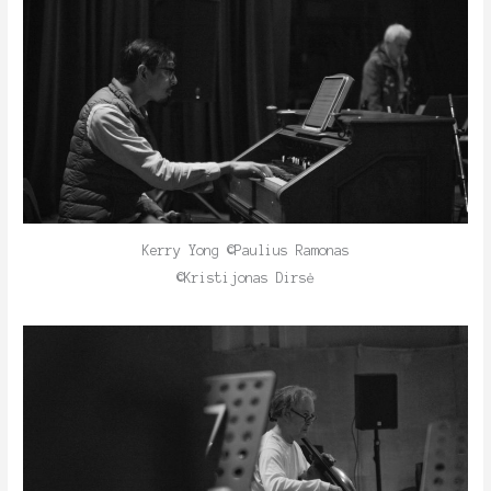
Kerry Yong ©Paulius Ramonas
©Kristijonas Dirsė