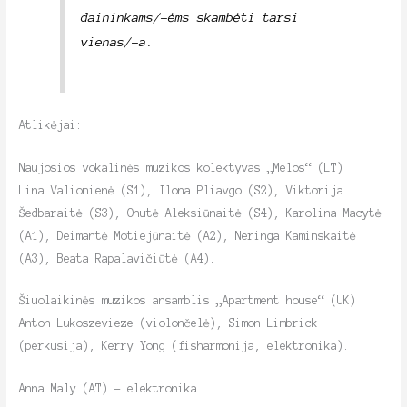
daininkams/-ėms skambėti tarsi
vienas/-a.
Atlikėjai:
Naujosios vokalinės muzikos kolektyvas „Melos“ (LT)
Lina Valionienė (S1), Ilona Pliavgo (S2), Viktorija
Šedbaraitė (S3), Onutė Aleksiūnaitė (S4), Karolina Macytė
(A1), Deimantė Motiejūnaitė (A2), Neringa Kaminskaitė
(A3), Beata Rapalavičiūtė (A4).
Šiuolaikinės muzikos ansamblis „Apartment house“ (UK)
Anton Lukoszevieze (violončelė), Simon Limbrick
(perkusija), Kerry Yong (fisharmonija, elektronika).
Anna Maly (AT) – elektronika