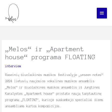
Skip
Main
to
Menu
content
„Melos“ ir „Apartment
house“ programa FLOATING
interview
Raseinių šiuolaikinės muzikos festivalyje „unseen notes“
2024 lietuvių naujosios vokalinės muzikos ansamblis
„Melos“ ir šiuolaikinės muzikos ansamblis iš Jungtinės
Karalystės „Apartment house“ pristatė naują tarptautinę
programą „FLOATING“, kurioje suskambėjo specialiai šiems
ansambliams kurtos kompozicijos.