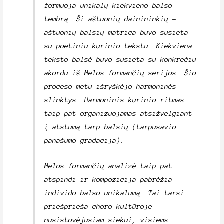
formuoja unikalų kiekvieno balso
tembrą. Ši aštuonių dainininkių –
aštuonių balsių matrica buvo susieta
su poetiniu kūrinio tekstu. Kiekviena
teksto balsė buvo susieta su konkrečiu
akordu iš Melos formančių serijos. Šio
proceso metu išryškėjo harmoninės
slinktys. Harmoninis kūrinio ritmas
taip pat organizuojamas atsižvelgiant
į atstumą tarp balsių (tarpusavio
panašumo gradacija).
Melos formančių analizė taip pat
atspindi ir kompozicija pabrėžia
individo balso unikalumą. Tai tarsi
priešprieša choro kultūroje
nusistovėjusiam siekui, visiems