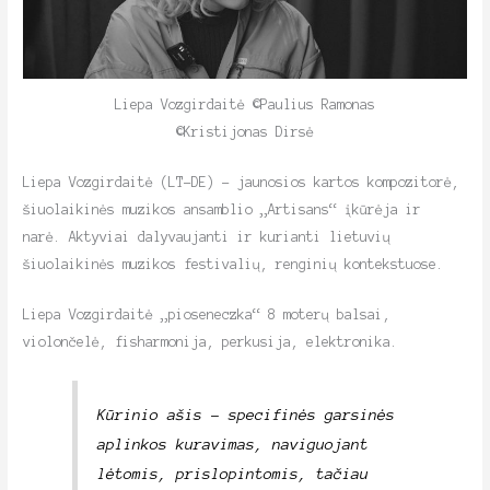
Liepa Vozgirdaitė ©Paulius Ramonas
©Kristijonas Dirsė
Liepa Vozgirdaitė (LT-DE) – jaunosios kartos kompozitorė,
šiuolaikinės muzikos ansamblio „Artisans“ įkūrėja ir
narė. Aktyviai dalyvaujanti ir kurianti lietuvių
šiuolaikinės muzikos festivalių, renginių kontekstuose.
Liepa Vozgirdaitė „pioseneczka“ 8 moterų balsai,
violončelė, fisharmonija, perkusija, elektronika.
Kūrinio ašis – specifinės garsinės
aplinkos kuravimas, naviguojant
lėtomis, prislopintomis, tačiau