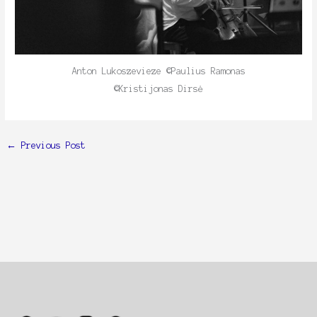
Anton Lukoszevieze ©Paulius Ramonas
©Kristijonas Dirsė
←
Previous Post