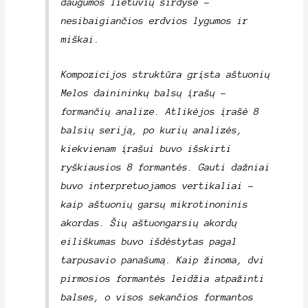
daugumos lietuvių širdyse –
nesibaigiančios erdvios lygumos ir
miškai.
Kompozicijos struktūra grįsta aštuonių
Melos dainininkų balsų įrašų –
formančių analize. Atlikėjos įrašė 8
balsių seriją, po kurių analizės,
kiekvienam įrašui buvo išskirti
ryškiausios 8 formantės. Gauti dažniai
buvo interpretuojamos vertikaliai –
kaip aštuonių garsų mikrotinoninis
akordas. Šių aštuongarsių akordų
eiliškumas buvo išdėstytas pagal
tarpusavio panašumą. Kaip žinoma, dvi
pirmosios formantės leidžia atpažinti
balses, o visos sekančios formantos