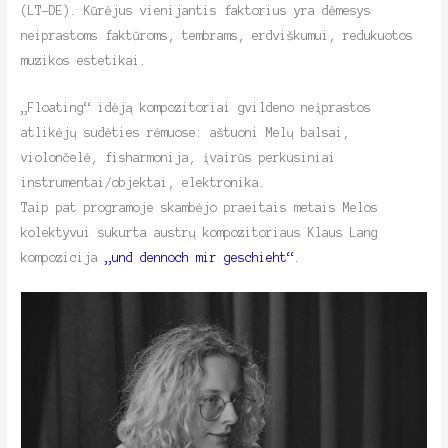
(LT-DE). Kūrėjus vienijantis faktorius yra dėmesys
neiprastoms faktūroms, tembrams, erdviškumui, redukuotos
muzikos estetikai.
„Floating“ idėją kompozitoriai gvildeno neįprastos
atlikėjų sudėties rėmuose: aštuoni Melų balsai,
violončelė, fisharmonija, įvairūs perkusiniai
instrumentai/objektai, elektronika.
Taip pat programoje skambėjo praeitais metais Melos
kolektyvui sukurta austrų kompozitoriaus Klaus Lang
kompozicija
„und dennoch mir geschieht“
.