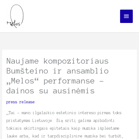
Skip
Main
to
Menu
content
Naujame kompozitoriaus
Bumšteino ir ansamblio
„Melos“ performanse –
dainos su ausinėmis
press release
„Tai – mano ilgalaikio estetinio intereso pirmas toks
pristatymas Lietuvoje. Šią sritį galima apibūdinti
tokiais skirtingais epitetais kaip muzika išplėstame
lauke arba, kad ir tarpdisciplinine muzika bei turbūt,