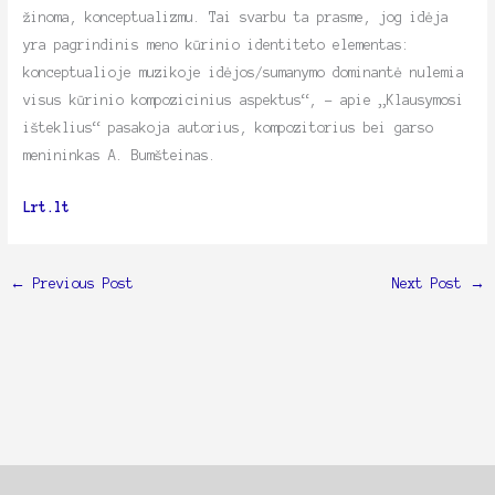
žinoma, konceptualizmu. Tai svarbu ta prasme, jog idėja
yra pagrindinis meno kūrinio identiteto elementas:
konceptualioje muzikoje idėjos/sumanymo dominantė nulemia
visus kūrinio kompozicinius aspektus“, – apie „Klausymosi
išteklius“ pasakoja autorius, kompozitorius bei garso
menininkas A. Bumšteinas.
Lrt.lt
←
Previous Post
Next Post
→