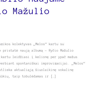
io Mažulio
uzikos kolektyvas „Melos“ kartu su
e pristatė naują albumą – Ryčio Mažulio
 kartu leidžiasi į kelionę per ypač mažus
verbiant spontaniškai improvizacijai. „Melos“
atlieka aktualiąją šiuolaikinę vokalinę
šūkių, taip tobulėdamas ir […]