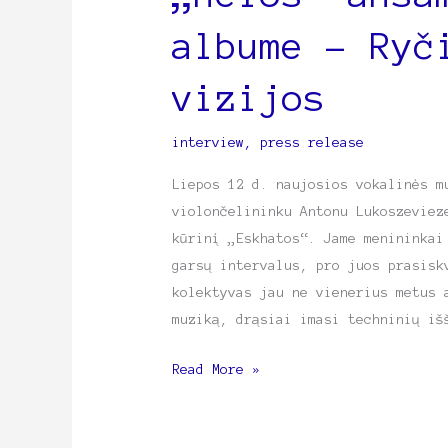
ansamblio
albume – Ryč
naujame
albume
vizijos
–
Ryčio
Mažulio
interview
,
press release
vizijos
Liepos 12 d. naujosios vokalinės m
violončelininku Antonu Lukoszeviez
kūrinį „Eskhatos“. Jame menininkai
garsų intervalus, pro juos prasisk
kolektyvas jau ne vienerius metus 
muziką, drąsiai imasi techninių iš
Read More »