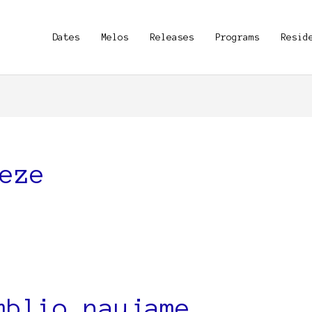
Dates
Melos
Releases
Programs
Resid
eze
mblio naujame