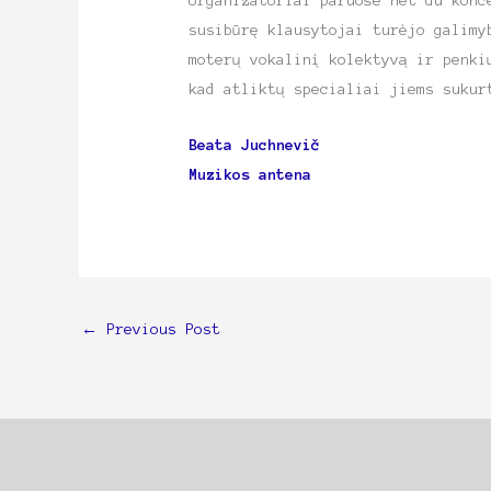
organizatoriai paruošė net du konc
susibūrę klausytojai turėjo galimy
moterų vokalinį kolektyvą ir penki
kad atliktų specialiai jiems sukur
Beata Juchnevič
Muzikos antena
←
Previous Post