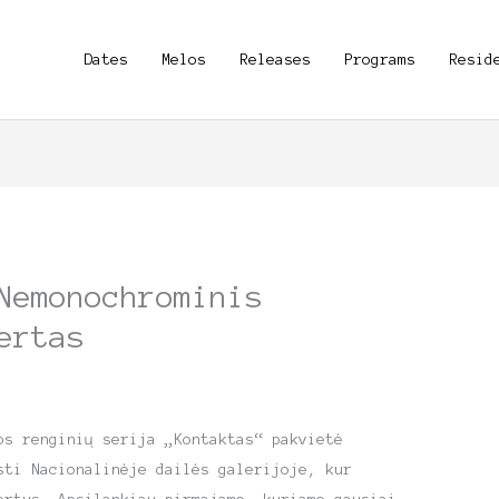
Dates
Melos
Releases
Programs
Resid
Nemonochrominis
ertas
os renginių serija „Kontaktas“ pakvietė
sti Nacionalinėje dailės galerijoje, kur