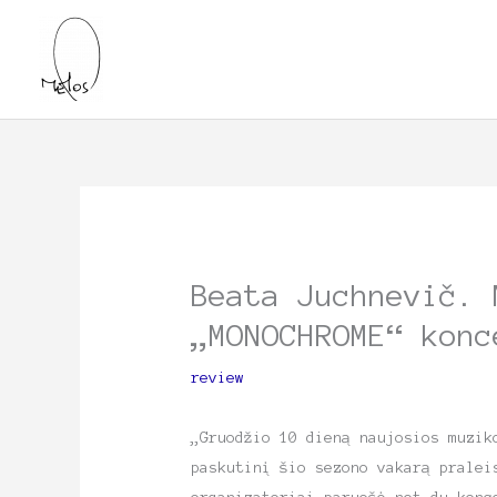
Skip
to
content
Beata Juchnevič. 
„MONOCHROME“ konc
review
„Gruodžio 10 dieną naujosios muzik
paskutinį šio sezono vakarą pralei