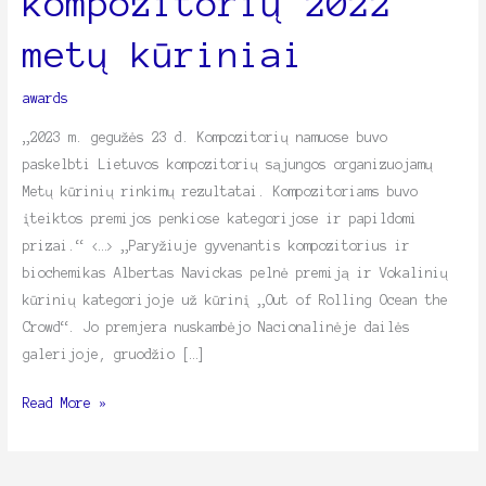
kompozitorių 2022
metų
metų kūriniai
kūriniai
awards
„2023 m. gegužės 23 d. Kompozitorių namuose buvo
paskelbti Lietuvos kompozitorių sąjungos organizuojamų
Metų kūrinių rinkimų rezultatai. Kompozitoriams buvo
įteiktos premijos penkiose kategorijose ir papildomi
prizai.“ <…> „Paryžiuje gyvenantis kompozitorius ir
biochemikas Albertas Navickas pelnė premiją ir Vokalinių
kūrinių kategorijoje už kūrinį „Out of Rolling Ocean the
Crowd“. Jo premjera nuskambėjo Nacionalinėje dailės
galerijoje, gruodžio […]
Read More »