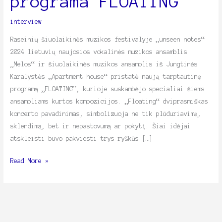
programa FLOATING
FLOATING
interview
Raseinių šiuolaikinės muzikos festivalyje „unseen notes“
2024 lietuvių naujosios vokalinės muzikos ansamblis
„Melos“ ir šiuolaikinės muzikos ansamblis iš Jungtinės
Karalystės „Apartment house“ pristatė naują tarptautinę
programą „FLOATING“, kurioje suskambėjo specialiai šiems
ansambliams kurtos kompozicijos. „Floating“ dviprasmiškas
koncerto pavadinimas, simbolizuoja ne tik plūduriavimą,
sklendimą, bet ir nepastovumą ar pokytį. Šiai idėjai
atskleisti buvo pakviesti trys ryškūs […]
Read More »