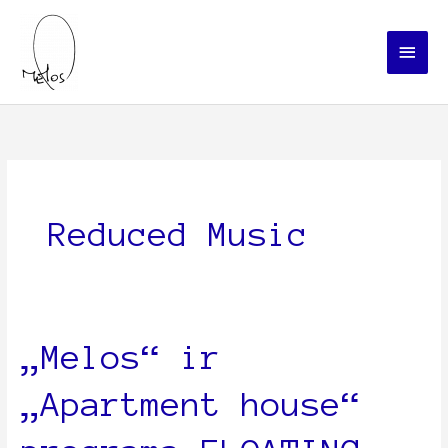
Skip
Main
to
Menu
content
Reduced Music
„Melos“
„Melos“ ir
ir
„Apartment house“
„Apartment
house“
programa